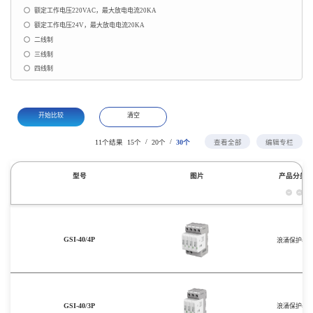
额定工作电压220VAC，最大放电电流20KA
额定工作电压24V，最大放电电流20KA
二线制
三线制
四线制
开始比较
清空
/
/
11个结果
15个
20个
30个
查看全部
编辑专栏
型号
图片
产品分类
GSI-40/4P
浪涌保护器
GSI-40/3P
浪涌保护器