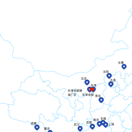
长春
沈阳
北京
大连
天津
天津总部静
天津总部
海厂区
青岛
无锡
南京
合肥
成都
上海
武汉
重庆