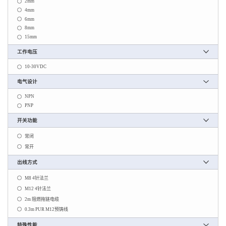
2mm
4mm
6mm
8mm
15mm
工作电压
10-30VDC
电气设计
NPN
PNP
开关功能
常闭
常开
出线方式
M8 4针法兰
M12 4针法兰
2m 阻燃拖链电缆
0.3m PUR M12预铸线
特殊性能