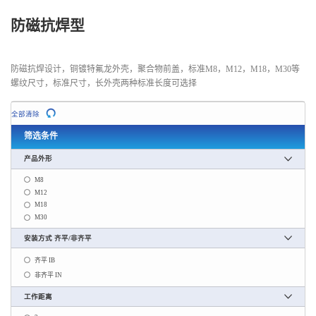
防磁抗焊型
防磁抗焊设计，铜镀特氟龙外壳，聚合物前盖，标准M8，M12，M18，M30等
螺纹尺寸，标准尺寸，长外壳两种标准长度可选择
全部清除
筛选条件
产品外形
M8
M12
M18
M30
安装方式 齐平/非齐平
齐平 IB
非齐平 IN
工作距离