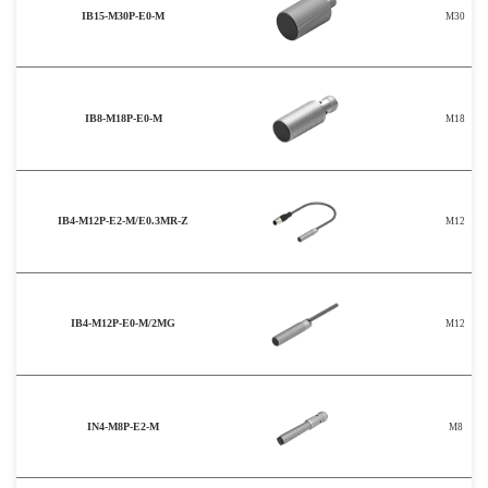
IB15-M30P-E0-M
M30
IB8-M18P-E0-M
M18
IB4-M12P-E2-M/E0.3MR-Z
M12
IB4-M12P-E0-M/2MG
M12
IN4-M8P-E2-M
M8