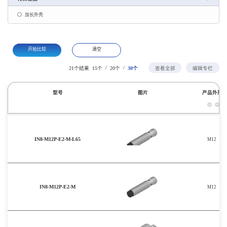
加长外壳
开始比较
清空
/
/
21个结果
15个
20个
30个
查看全部
编辑专栏
型号
图片
产品外形
IN8-M12P-E2-M-L65
M12
IN8-M12P-E2-M
M12